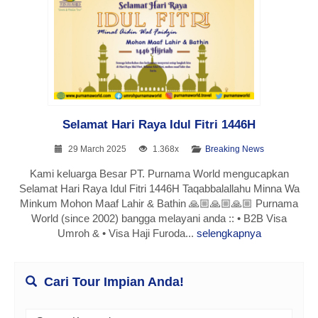
Selamat Hari Raya Idul Fitri 1446H
29 March 2025
1.368x
Breaking News
Kami keluarga Besar PT. Purnama World mengucapkan
Selamat Hari Raya Idul Fitri 1446H Taqabbalallahu Minna Wa
Minkum Mohon Maaf Lahir & Bathin 🙏🏼🙏🏼🙏🏼 Purnama
World (since 2002) bangga melayani anda :: • B2B Visa
Umroh & • Visa Haji Furoda...
selengkapnya
Cari Tour Impian Anda!