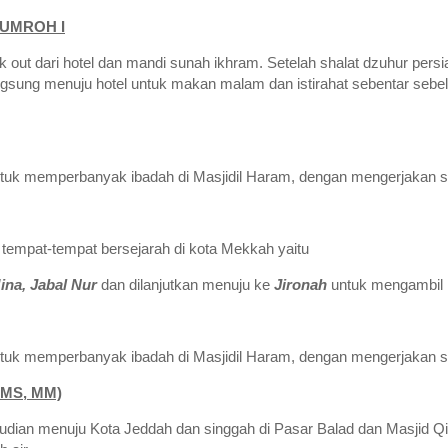
 UMROH I
 out dari hotel dan mandi sunah ikhram. Setelah shalat dzuhur per
 langsung menuju hotel untuk makan malam dan istirahat sebentar 
uk memperbanyak ibadah di Masjidil Haram, dengan mengerjakan sel
tempat-tempat bersejarah di kota Mekkah yaitu
ina, Jabal Nur
dan dilanjutkan menuju ke
Jironah
untuk mengambil 
uk memperbanyak ibadah di Masjidil Haram, dengan mengerjakan sel
 MS, MM)
dian menuju Kota Jeddah dan singgah di Pasar Balad dan Masjid Q