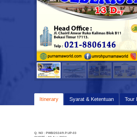
Itinerary
Syarat & Ketentuan
Tour 
Q. NO : PWB/2024/9.P.UP-03