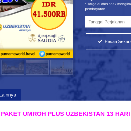
*Harga di atas tidak mengik
pembayaran.
Pesan Sekara
Lainnya
PAKET UMROH PLUS UZBEKISTAN
13 HARI