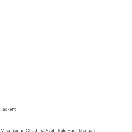
 Taskent.
nids Mausoleum, Chashma Ayub, Bolo Hauz Mosque,