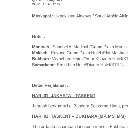
QUOTE : 03 Aug 2024
VALID : 15 Jan 2025
Maskapai
: Uzbekistan Airways / Saudi Arabia Airli
Hotel :
Madinah
: Sanabel Al Madinah/Grand Plaza Madin
Makkah
: Rayana Grand Plaza Hotel /Elaf Mashaer
Bukhara
: Wyndham Hotel/Omar Khayam Hotel/S
Samarkand
: Emirkhan Hotel/Diyora Hotel/STR*4
Detail Perjalanan :
HARI 01: JAKARTA – TASKENT
Jamaah berkumpul di Bandara Soekarno-Hatta, pro
HARI 02: TASKENT – BUKHARA (MP. MS, MM)
Tiba di Taskent, jamaah langsung menuju Bukhara 