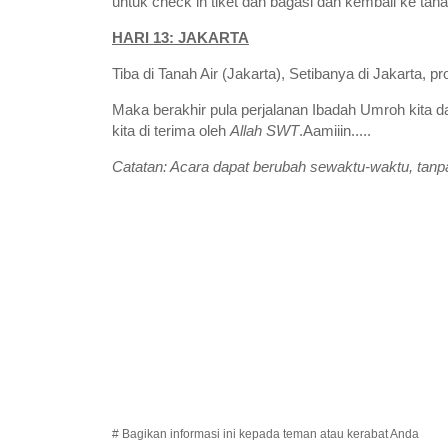
untuk check in tiket dan bagasi dan kembali ke tanah
HARI 13: JAKARTA
Tiba di Tanah Air (Jakarta), Setibanya di Jakarta, 
Maka berakhir pula perjalanan Ibadah Umroh kit
kita di terima oleh
Allah
SWT
.Aamiiin.....
Catatan: Acara dapat berubah sewaktu-waktu, tanpa
# Bagikan informasi ini kepada teman atau kerabat Anda