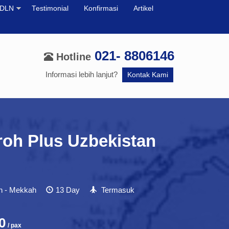
DLN
Testimonial
Konfirmasi
Artikel
021- 8806146
Hotline
Informasi lebih lanjut?
Kontak Kami
oh Plus Uzbekistan
h - Mekkah
13 Day
Termasuk
0
/ pax