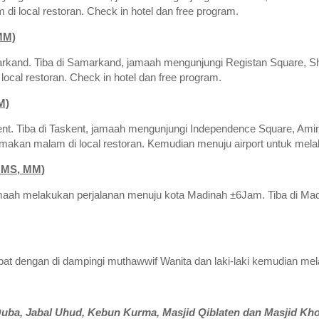
 local restoran. Check in hotel dan free program.
MM)
kand. Tiba di Samarkand, jamaah mengunjungi Registan Square, Sh
ocal restoran. Check in hotel dan free program.
M)
nt. Tiba di Taskent, jamaah mengunjungi Independence Square, Ami
akan malam di local restoran. Kemudian menuju airport untuk mel
 MS, MM)
maah melakukan perjalanan menuju kota Madinah ±6Jam. Tiba di Mad
 dengan di dampingi muthawwif Wanita dan laki-laki kemudian melak
uba, Jabal Uhud, Kebun Kurma, Masjid Qiblaten
dan Masjid Kh