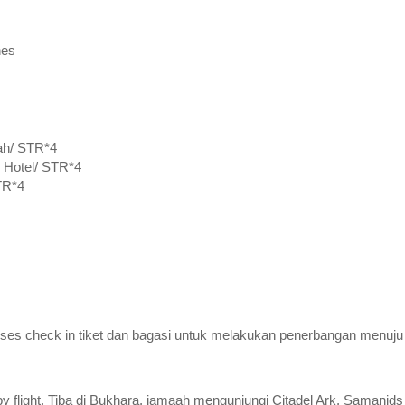
nes
ah/ STR*4
 Hotel/ STR*4
TR*4
ses check in tiket dan bagasi untuk melakukan penerbangan menuju
by flight. Tiba di Bukhara, jamaah mengunjungi Citadel Ark, Sama