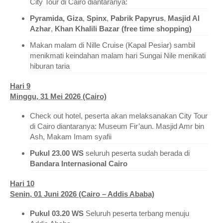
City Tour di Cairo diantaranya:
Pyramida, Giza
,
Spinx
,
Pabrik
Papyrus
,
Masjid Al
Azhar
,
Khan Khalili Bazar (free time shopping)
Makan malam di Nille Cruise (Kapal Pesiar) sambil
menikmati keindahan malam hari Sungai Nile menikati
hiburan taria
Hari 9
Minggu, 31 Mei 2026 (Cairo)
Check out hotel, peserta akan melaksanakan City Tour
di Cairo diantaranya: Museum Fir’aun. Masjid Amr bin
Ash, Makam Imam syafii
Pukul 23.00 WS
seluruh peserta sudah berada di
Bandara Internasional Cairo
Hari 10
Senin, 01 Juni 2026 (Cairo – Addis Ababa)
Pukul 03.20 WS
Seluruh peserta terbang menuju