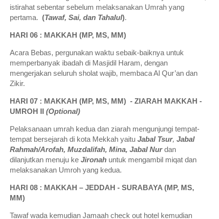
istirahat sebentar sebelum melaksanakan Umrah yang
pertama.
(
Tawaf, Sai, dan Tahalul
)
.
HARI 06 : MAKKAH (MP, MS, MM)
Acara Bebas, pergunakan waktu sebaik-baiknya untuk
memperbanyak ibadah di Masjidil Haram, dengan
mengerjakan seluruh sholat wajib, membaca Al Qur’an dan
Zikir.
HARI 07 : MAKKAH (MP, MS, MM)
- ZIARAH MAKKAH -
UMROH II
(Optional)
Pelaksanaan umrah kedua dan ziarah mengunjungi tempat-
tempat bersejarah di kota Mekkah yaitu
Jabal Tsur
,
Jabal
Rahmah/Arofah, Muzdalifah, Mina, Jabal Nur
dan
dilanjutkan menuju ke
Jironah
untuk mengambil miqat dan
melaksanakan Umroh yang kedua.
HARI 08 : MAKKAH – JEDDAH - SURABAYA (MP, MS,
MM)
Tawaf wada kemudian Jamaah check out hotel kemudian