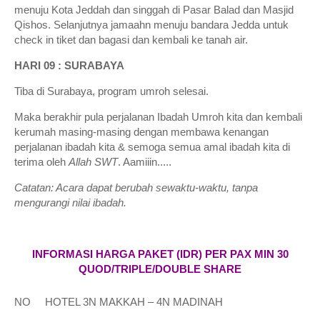
menuju Kota Jeddah dan singgah di Pasar Balad dan Masjid
Qishos. Selanjutnya jamaahn menuju bandara Jedda untuk
check in tiket dan bagasi dan kembali ke tanah air.
HARI 09 : SURABAYA
Tiba di Surabaya, program umroh selesai.
Maka berakhir pula perjalanan Ibadah Umroh kita dan kembali
kerumah masing-masing dengan membawa kenangan
perjalanan ibadah kita & semoga semua amal ibadah kita di
terima oleh
Allah SWT
. Aamiiin.....
Catatan: Acara dapat berubah sewaktu-waktu, tanpa
mengurangi nilai ibadah.
INFORMASI HARGA PAKET (IDR) PER PAX MIN
30
QUOD/TRIPLE/DOUBLE
SHARE
NO
HOTEL 3N MAKKAH – 4N MADINAH