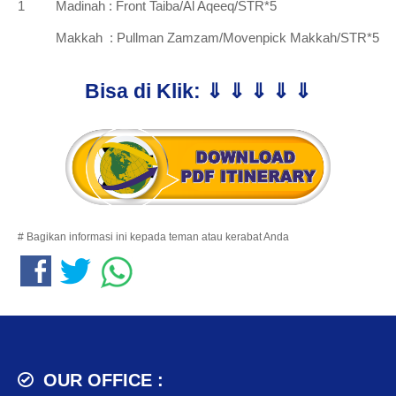
1
Madinah : Front Taiba/Al Aqeeq/STR*5
Makkah : Pullman Zamzam/Movenpick Makkah/STR*5
Bisa di Klik: ⇓ ⇓ ⇓ ⇓ ⇓
# Bagikan informasi ini kepada teman atau kerabat Anda
OUR OFFICE :